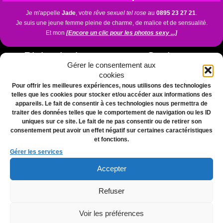
Je m'appelle
Jade
, votre
rêve sexuel tel rose
au
0895 23 27 21
.
Je suis une jeune femme pleine de charme, de malice et de sensualité.
Et mon
[Encore un clic pour les photos sexy ...]
Pleine jouissance avec Sasha et ses
Gérer le consentement aux
gros seins
cookies
Pour offrir les meilleures expériences, nous utilisons des technologies
telles que les cookies pour stocker et/ou accéder aux informations des
appareils. Le fait de consentir à ces technologies nous permettra de
traiter des données telles que le comportement de navigation ou les ID
uniques sur ce site. Le fait de ne pas consentir ou de retirer son
consentement peut avoir un effet négatif sur certaines caractéristiques
et fonctions.
Femme chaude tel rose : qui est Sasha ?
Gérer les services
Bonjour mon chéri, je suis
Sasha
, une
femme chaude au tel rose
au
0895 23 27
Accepter
21
.
En fait je suis une brunette ravissante avec de magnifiques gros
[Encore un clic
pour les photos sexy ...]
Refuser
Voir les préférences