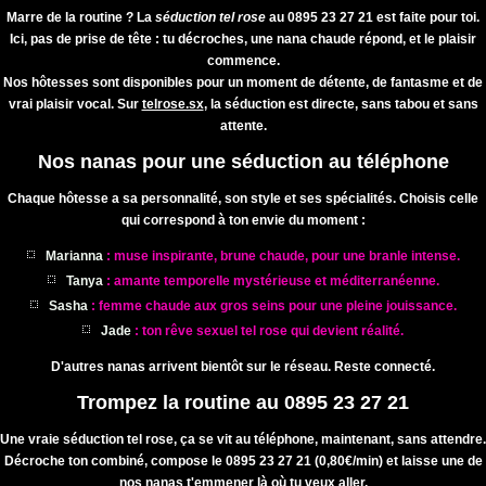
Marre de la routine ? La
séduction tel rose
au
0895 23 27 21
est faite pour toi.
Ici, pas de prise de tête : tu décroches, une nana chaude répond, et le plaisir
commence.
Nos hôtesses sont disponibles pour un moment de détente, de fantasme et de
vrai plaisir vocal. Sur
telrose.sx
, la séduction est directe, sans tabou et sans
attente.
Nos nanas pour une séduction au téléphone
Chaque hôtesse a sa personnalité, son style et ses spécialités. Choisis celle
qui correspond à ton envie du moment :
Marianna
: muse inspirante, brune chaude, pour une branle intense.
Tanya
: amante temporelle mystérieuse et méditerranéenne.
Sasha
: femme chaude aux gros seins pour une pleine jouissance.
Jade
: ton rêve sexuel tel rose qui devient réalité.
D'autres nanas arrivent bientôt sur le réseau. Reste connecté.
Trompez la routine au 0895 23 27 21
Une vraie
séduction tel rose
, ça se vit au téléphone, maintenant, sans attendre.
Décroche ton combiné, compose le
0895 23 27 21
(0,80€/min) et laisse une de
nos nanas t'emmener là où tu veux aller.